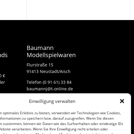
Baumann
nds
Modellspielwaren
Flurstraße 15
91413 Neustadt/Aisch
0 €
der
Telefon (0 91 61) 33 84
baumannj@t-online.de
Einwilligung verwalten
Kontakt
n optimales Erlebnis zu bieten, verwenden wir Technologien wie Cookies,
Impressum
formationen zu speichern bzw. darauf zuzugreifen. Wenn Sie diesen
n zustimmen, können wir Daten wie das Surfverhalten oder eindeutige IDs
ebsite verarbeiten. Wenn Sie Ihre Einwilligung nicht erteilen oder