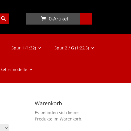
arch Button
0-Artikel
Spur 1 (1:32)
Spur 2 / G (1:22,5)
rkehrsmodelle
Warenkorb
Es befinden sich keine
Produkte im Warenkorb.