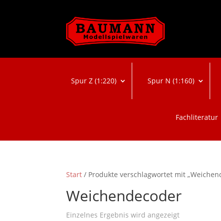
Spur Z (1:220)
Spur N (1:160)
Fachliteratur
Start
/ Produkte verschlagwortet mit „Weichen
Weichendecoder
Einzelnes Ergebnis wird angezeigt