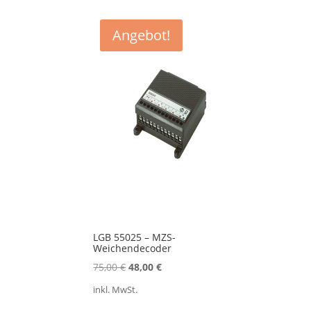
Angebot!
LGB 55025 – MZS-
Weichendecoder
Ursprünglicher
Aktueller
75,00
€
48,00
€
Preis
Preis
inkl. MwSt.
war:
ist: