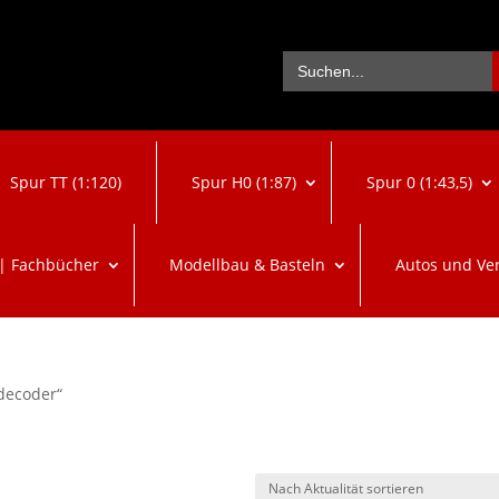
Se
Search
for:
Spur TT (1:120)
Spur H0 (1:87)
Spur 0 (1:43,5)
 | Fachbücher
Modellbau & Basteln
Autos und Ve
decoder“