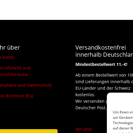
hr über
Versandkostenfrei
innerhalb Deutschla
n Konto
Mindestbestellwert 11,-€!
rrufsrecht und
rrufsformular
Ab einem Bestellwert von 10
sind Lieferungen innerhalb 
atsphäre und Datenschutz
EU-Länder und der Schweiz
kostenlos.
ie-Richtlinie (EU)
Wir versenden per DHL und
Deutscher Post.
Um Ihnen ei
um Gerätein
Technologie
auf dieser W
Versand