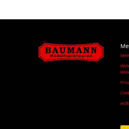
75,00 €
48,00 €.
Me
Mei
Wide
Wide
Priv
Cook
AGB