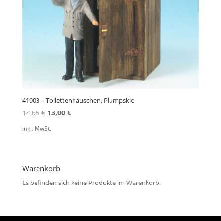
41903 – Toilettenhäuschen, Plumpsklo
Ursprünglicher
Aktueller
14,65
€
13,00
€
Preis
Preis
inkl. MwSt.
war:
ist:
14,65 €
13,00 €.
Warenkorb
Es befinden sich keine Produkte im Warenkorb.