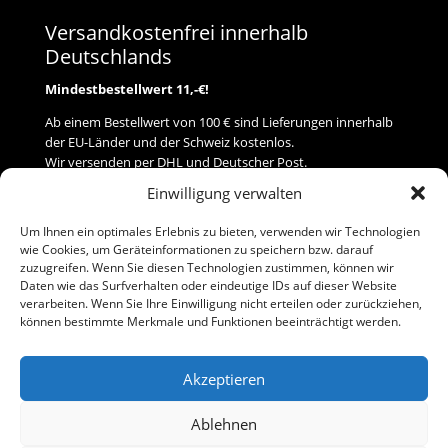
Versandkostenfrei innerhalb
Deutschlands
Mindestbestellwert 11,-€!
Ab einem Bestellwert von 100 € sind Lieferungen innerhalb
der EU-Länder und der Schweiz kostenlos.
Wir versenden per DHL und Deutscher Post.
Einwilligung verwalten
Versand
Um Ihnen ein optimales Erlebnis zu bieten, verwenden wir Technologien
wie Cookies, um Geräteinformationen zu speichern bzw. darauf
Zahlung
zuzugreifen. Wenn Sie diesen Technologien zustimmen, können wir
Daten wie das Surfverhalten oder eindeutige IDs auf dieser Website
verarbeiten. Wenn Sie Ihre Einwilligung nicht erteilen oder zurückziehen,
Baumann Modellspielwaren
können bestimmte Merkmale und Funktionen beeinträchtigt werden.
Flurstraße 15
91413 Neustadt/Aisch
Akzeptieren
Telefon (0 91 61) 33 84
baumannj@t-online.de
Ablehnen