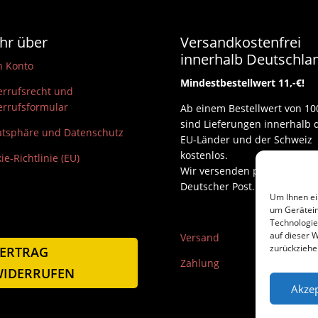
hr über
Versandkostenfrei
innerhalb Deutschla
n Konto
Mindestbestellwert 11,-€!
rrufsrecht und
rrufsformular
Ab einem Bestellwert von 10
sind Lieferungen innerhalb 
atsphäre und Datenschutz
EU-Länder und der Schweiz
kostenlos.
ie-Richtlinie (EU)
Wir versenden per DHL und
Deutscher Post.
Um Ihnen ei
um Gerätein
Technologie
auf dieser W
Versand
zurückziehe
ERTRAG
Zahlung
IDERRUFEN
Akzep