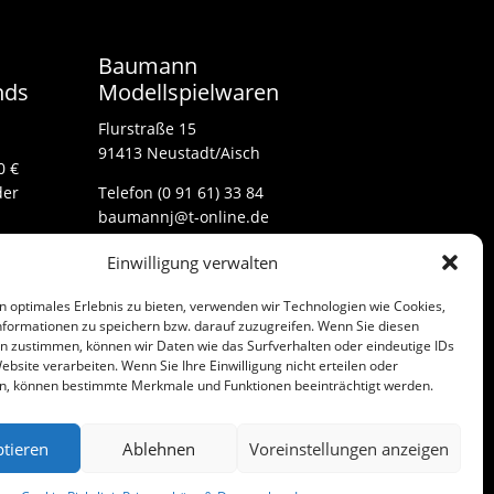
Baumann
nds
Modellspielwaren
Flurstraße 15
91413 Neustadt/Aisch
0 €
der
Telefon (0 91 61) 33 84
baumannj@t-online.de
Einwilligung verwalten
Kontakt
n optimales Erlebnis zu bieten, verwenden wir Technologien wie Cookies,
Impressum
formationen zu speichern bzw. darauf zuzugreifen. Wenn Sie diesen
n zustimmen, können wir Daten wie das Surfverhalten oder eindeutige IDs
ebsite verarbeiten. Wenn Sie Ihre Einwilligung nicht erteilen oder
n, können bestimmte Merkmale und Funktionen beeinträchtigt werden.
tieren
Ablehnen
Voreinstellungen anzeigen