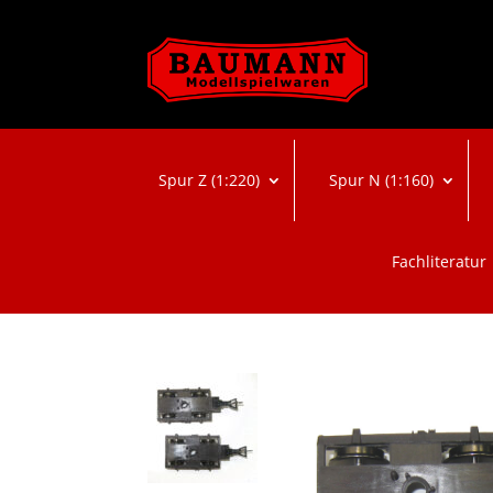
Spur Z (1:220)
Spur N (1:160)
Fachliteratur