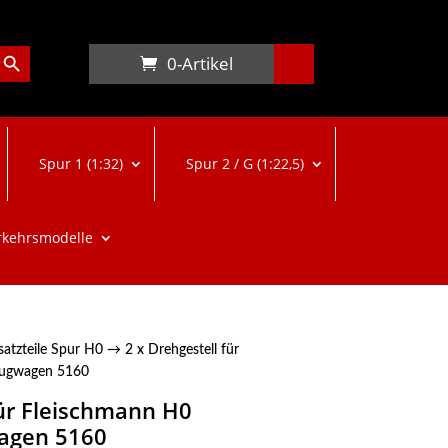
arch Button
0-Artikel
Spur 1 (1:32)
Spur 2 / G (1:22,5)
rkehrsmodelle
satzteile Spur H0
→ 2 x Drehgestell für
zugwagen 5160
für Fleischmann H0
agen 5160