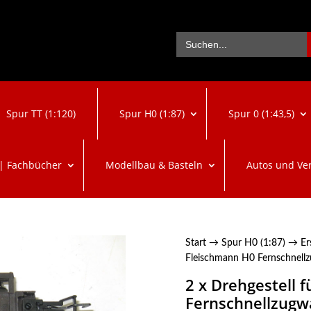
Se
Search
for:
Spur TT (1:120)
Spur H0 (1:87)
Spur 0 (1:43,5)
 | Fachbücher
Modellbau & Basteln
Autos und Ve
Start
→
Spur H0 (1:87)
→
Er
Fleischmann H0 Fernschnell
2 x Drehgestell 
Fernschnellzugw