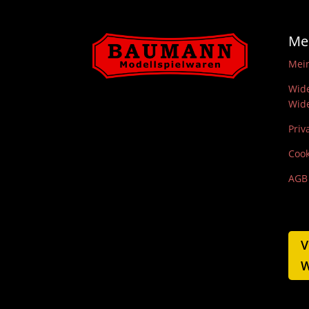
Me
Mei
Wide
Wide
Priv
Cook
AGB
V
W