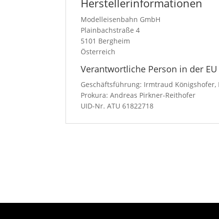
Herstellerinformationen
Modelleisenbahn GmbH
Plainbachstraße 4
5101 Bergheim
Österreich
Verantwortliche Person in der EU
Geschäftsführung: Irmtraud Königshofer, 
Prokura: Andreas Pirkner-Reithofer
UID-Nr. ATU 61822718