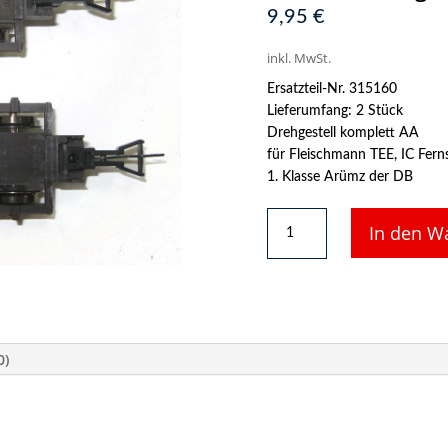
9,95
€
inkl. MwSt.
Ersatzteil-Nr. 315160
Lieferumfang: 2 Stück
Drehgestell komplett AA
für Fleischmann TEE, IC Fer
1. Klasse Arümz der DB
2
In den W
x
Drehgestell
für
Fleischmann
H0
Fernschnellzugwagen
0)
5160
Menge