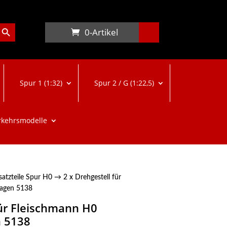
arch Button
0-Artikel
Spur 1 (1:32)
Spur 2 / G (1:22,5)
rkehrsmodelle
satzteile Spur H0
→ 2 x Drehgestell für
wagen 5138
für Fleischmann H0
 5138