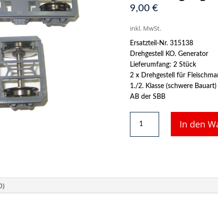
9,00
€
inkl. MwSt.
Ersatzteil-Nr. 315138
Drehgestell KO. Generator
Lieferumfang: 2 Stück
2 x Drehgestell für Fleisch
1./2. Klasse (schwere Bauart)
AB der SBB
2
In den W
x
Drehgestell
für
Fleischmann
H0
Schnellzugwagen
0)
5138
Menge