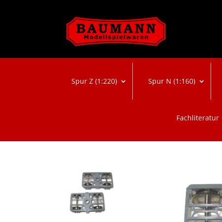
Spur Z (1:220)
Spur N (1:160)
Fachliteratur