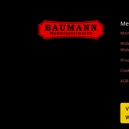
Me
Mei
Wide
Wide
Priv
Cook
AGB
V
W