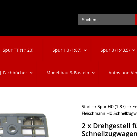
Se
Search
for:
Spur TT (1:120)
Spur H0 (1:87)
Spur 0 (1:43,5)
 | Fachbücher
Modellbau & Basteln
Autos und Ve
Start
→
Spur H0 (1:87)
→
Er
Fleischmann H0 Schnellzug
2 x Drehgestell 
Schnellzugwagen