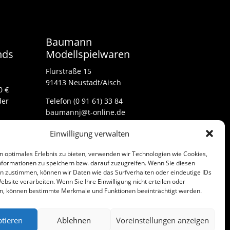
Baumann
nds
Modellspielwaren
Flurstraße 15
91413 Neustadt/Aisch
0 €
der
Telefon (0 91 61) 33 84
baumannj@t-online.de
Einwilligung verwalten
Kontakt
n optimales Erlebnis zu bieten, verwenden wir Technologien wie Cookies,
Impressum
formationen zu speichern bzw. darauf zuzugreifen. Wenn Sie diesen
n zustimmen, können wir Daten wie das Surfverhalten oder eindeutige IDs
ebsite verarbeiten. Wenn Sie Ihre Einwilligung nicht erteilen oder
n, können bestimmte Merkmale und Funktionen beeinträchtigt werden.
tieren
Ablehnen
Voreinstellungen anzeigen