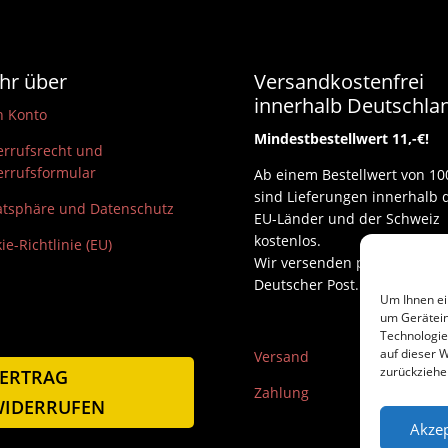
hr über
Versandkostenfrei
innerhalb Deutschla
n Konto
Mindestbestellwert 11,-€!
rrufsrecht und
rrufsformular
Ab einem Bestellwert von 10
sind Lieferungen innerhalb 
atsphäre und Datenschutz
EU-Länder und der Schweiz
kostenlos.
ie-Richtlinie (EU)
Wir versenden per DHL und
Deutscher Post.
Um Ihnen ei
um Gerätein
Technologie
auf dieser W
Versand
zurückziehe
ERTRAG
Zahlung
IDERRUFEN
Akzep