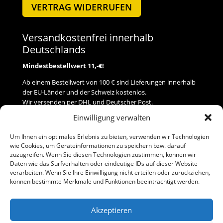
VERTRAG WIDERRUFEN
Versandkostenfrei innerhalb
Deutschlands
Mindestbestellwert 11,-€!
Ab einem Bestellwert von 100 € sind Lieferungen innerhalb
der EU-Länder und der Schweiz kostenlos.
Wir versenden per DHL und Deutscher Post.
Einwilligung verwalten
Versand
Um Ihnen ein optimales Erlebnis zu bieten, verwenden wir Technologien
wie Cookies, um Geräteinformationen zu speichern bzw. darauf
Zahlung
zuzugreifen. Wenn Sie diesen Technologien zustimmen, können wir
Daten wie das Surfverhalten oder eindeutige IDs auf dieser Website
verarbeiten. Wenn Sie Ihre Einwilligung nicht erteilen oder zurückziehen,
Baumann Modellspielwaren
können bestimmte Merkmale und Funktionen beeinträchtigt werden.
Flurstraße 15
91413 Neustadt/Aisch
Akzeptieren
Telefon (0 91 61) 33 84