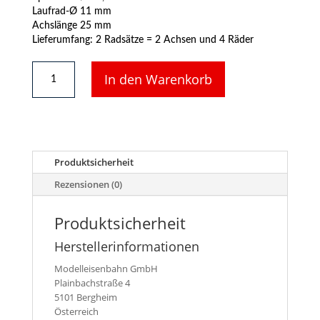
Laufrad-Ø 11 mm
Achslänge 25 mm
Lieferumfang: 2 Radsätze = 2 Achsen und 4 Räder
2
In den Warenkorb
x
Tauschradsatz
6561
Wechselstrom
für
Fleischmann-
Produktsicherheit
Wagen
Menge
Rezensionen (0)
Produktsicherheit
Herstellerinformationen
Modelleisenbahn GmbH
Plainbachstraße 4
5101 Bergheim
Österreich