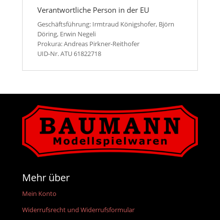
Verantwortliche Person in der EU
Geschäftsführung: Irmtraud Königshofer, Björn
Döring, Erwin Negeli
Prokura: Andreas Pirkner-Reithofer
UID-Nr. ATU 61822718
Mehr über
Mein Konto
Widerrufsrecht und Widerrufsformular