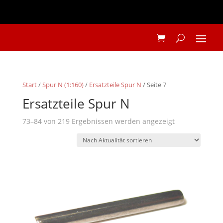
Start
/
Spur N (1:160)
/
Ersatzteile Spur N
/ Seite 7
Ersatzteile Spur N
Nach
73–84 von 219 Ergebnissen werden angezeigt
Aktualität
sortiert