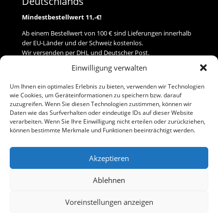
Deutschlands
Mindestbestellwert 11,-€!
Ab einem Bestellwert von 100 € sind Lieferungen innerhalb
der EU-Länder und der Schweiz kostenlos.
Wir versenden per DHL und Deutscher Post.
Einwilligung verwalten
Versand
Um Ihnen ein optimales Erlebnis zu bieten, verwenden wir Technologien
wie Cookies, um Geräteinformationen zu speichern bzw. darauf
Zahlung
zuzugreifen. Wenn Sie diesen Technologien zustimmen, können wir
Daten wie das Surfverhalten oder eindeutige IDs auf dieser Website
verarbeiten. Wenn Sie Ihre Einwilligung nicht erteilen oder zurückziehen,
Baumann Modellspielwaren
können bestimmte Merkmale und Funktionen beeinträchtigt werden.
Flurstraße 15
91413 Neustadt/Aisch
Akzeptieren
Telefon (0 91 61) 33 84
baumannj@t-online.de
Ablehnen
Voreinstellungen anzeigen
Kontakt