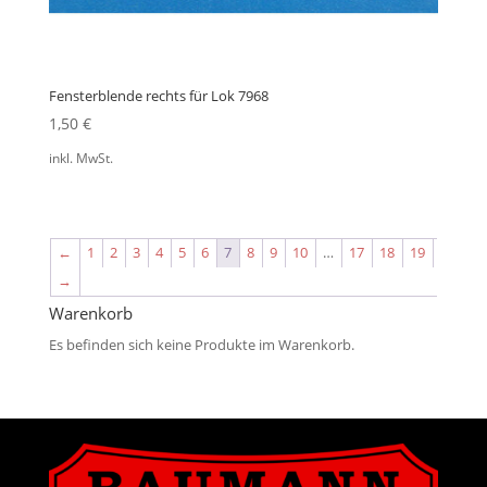
Fensterblende rechts für Lok 7968
1,50
€
inkl. MwSt.
←
1
2
3
4
5
6
7
8
9
10
…
17
18
19
→
Warenkorb
Es befinden sich keine Produkte im Warenkorb.