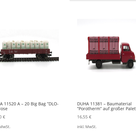
tualität
rtiert
 11520 A – 20 Big Bag ”DLO-
DUHA 11381 – Baumaterial
lose
”Porotherm” auf großer Palet
90
€
16,55
€
 MwSt.
inkl. MwSt.