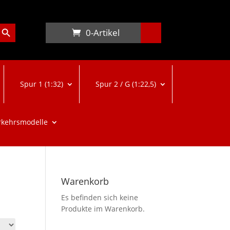
arch Button
0-Artikel
Spur 1 (1:32)
Spur 2 / G (1:22,5)
rkehrsmodelle
Warenkorb
Es befinden sich keine
Produkte im Warenkorb.