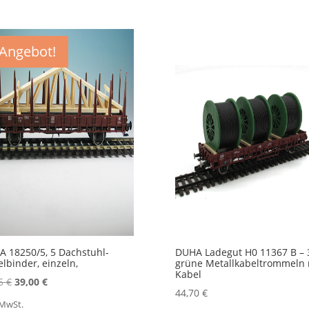
Angebot!
 18250/5, 5 Dachstuhl-
DUHA Ladegut H0 11367 B – 
lbinder, einzeln,
grüne Metallkabeltrommeln 
Kabel
Ursprünglicher
Aktueller
95
€
39,00
€
44,70
€
Preis
Preis
 MwSt.