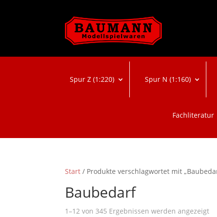
Spur Z (1:220)
Spur N (1:160)
Fachliteratur
Start
/ Produkte verschlagwortet mit „Baubeda
Baubedarf
N
1–12 von 345 Ergebnissen werden angezeigt