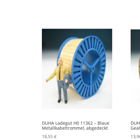
DUHA Ladegut H0 11362 – Blaue
DUHA
Metallkabeltrommel, abgedeckt
Geal
18,55
€
13,