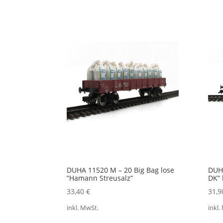
Ak
so
DUHA 11520 M – 20 Big Bag lose
DUHA
”Hamann Streusalz”
DK” 
33,40
€
31,
inkl. MwSt.
inkl.