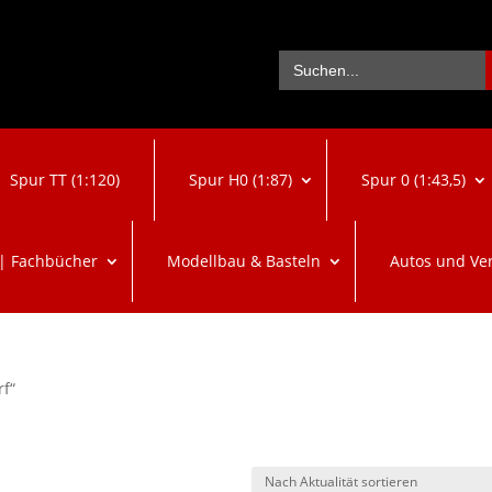
Se
Search
for:
Spur TT (1:120)
Spur H0 (1:87)
Spur 0 (1:43,5)
 | Fachbücher
Modellbau & Basteln
Autos und Ve
rf“
ach