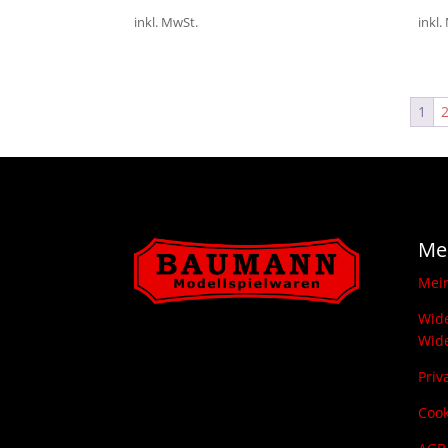
inkl. MwSt.
inkl.
1
Me
Mei
Wide
Wide
Priv
Cook