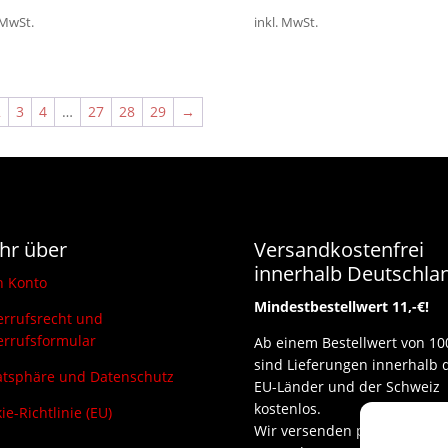
 MwSt.
inkl. MwSt.
2
3
4
…
27
28
29
→
hr über
Versandkostenfrei
innerhalb Deutschla
n Konto
Mindestbestellwert 11,-€!
rrufsrecht und
rrufsformular
Ab einem Bestellwert von 10
sind Lieferungen innerhalb 
atsphäre und Datenschutz
EU-Länder und der Schweiz
kostenlos.
ie-Richtlinie (EU)
Wir versenden per DHL und