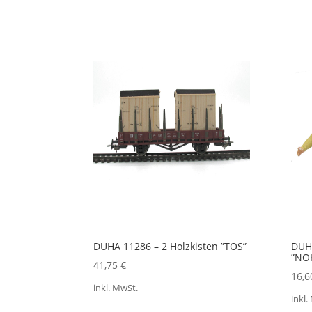
DUHA 11286 – 2 Holzkisten ”TOS”
DUH
”NOK
41,75
€
16,
inkl. MwSt.
inkl.