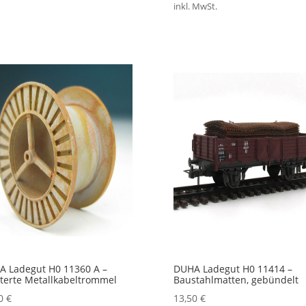
war:
ist:
inkl. MwSt.
51,95 €
39,00 €.
 Ladegut H0 11360 A –
DUHA Ladegut H0 11414 –
terte Metallkabeltrommel
Baustahlmatten, gebündelt
90
€
13,50
€