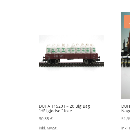
DUHA 11520 I – 20 Big Bag
DUHA
”HELgjødsel” lose
Nage
30,35
€
51,
inkl. MwSt.
inkl.