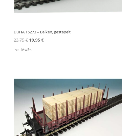
DUHA 15273 – Balken, gestapelt
Ursprünglicher
Aktueller
23,75
€
19,95
€
Preis
Preis
inkl. MwSt.
war:
ist:
23,75 €
19,95 €.