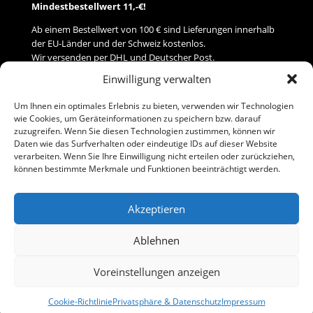
Mindestbestellwert 11,-€!
Ab einem Bestellwert von 100 € sind Lieferungen innerhalb
der EU-Länder und der Schweiz kostenlos.
Wir versenden per DHL und Deutscher Post.
Einwilligung verwalten
Versand
Um Ihnen ein optimales Erlebnis zu bieten, verwenden wir Technologien
wie Cookies, um Geräteinformationen zu speichern bzw. darauf
Zahlung
zuzugreifen. Wenn Sie diesen Technologien zustimmen, können wir
Daten wie das Surfverhalten oder eindeutige IDs auf dieser Website
verarbeiten. Wenn Sie Ihre Einwilligung nicht erteilen oder zurückziehen,
Baumann Modellspielwaren
können bestimmte Merkmale und Funktionen beeinträchtigt werden.
Flurstraße 15
91413 Neustadt/Aisch
Akzeptieren
Telefon (0 91 61) 33 84
baumannj@t-online.de
Ablehnen
Voreinstellungen anzeigen
Kontakt
Impressum
Cookie-Richtlinie
Privatsphäre & Datenschutz
Impressum