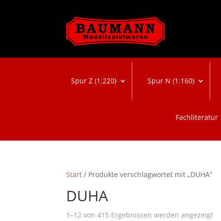
Spur Z (1:220)
Spur N (1:160)
Fachliteratur
Start
/ Produkte verschlagwortet mit „DUHA“
DUHA
N
1–12 von 415 Ergebnissen werden angezeigt