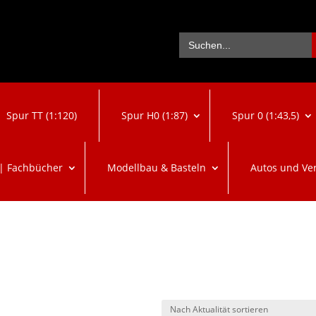
Se
Search
for:
Spur TT (1:120)
Spur H0 (1:87)
Spur 0 (1:43,5)
 | Fachbücher
Modellbau & Basteln
Autos und Ve
ach