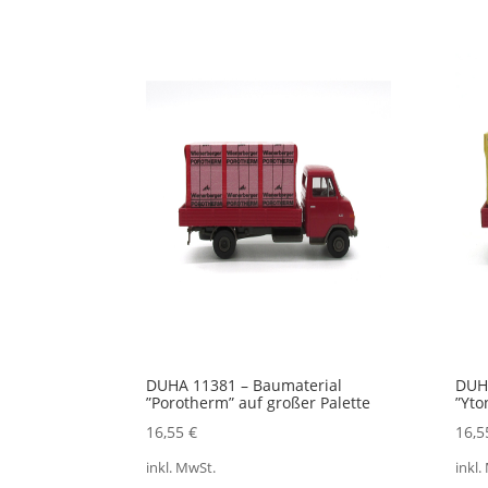
DUHA 11381 – Baumaterial
DUHA
”Porotherm” auf großer Palette
”Yto
16,55
€
16,
inkl. MwSt.
inkl.