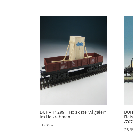
DUHA 11289 – Holzkiste ”Allgaier”
DUHA
im Holzrahmen
Fle
/707
16,35
€
23,