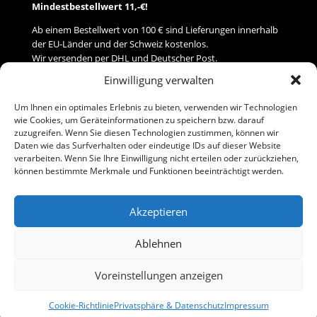
Mindestbestellwert 11,-€!
Ab einem Bestellwert von 100 € sind Lieferungen innerhalb
der EU-Länder und der Schweiz kostenlos.
Wir versenden per DHL und Deutscher Post.
Einwilligung verwalten
Versand
Um Ihnen ein optimales Erlebnis zu bieten, verwenden wir Technologien
wie Cookies, um Geräteinformationen zu speichern bzw. darauf
Zahlung
zuzugreifen. Wenn Sie diesen Technologien zustimmen, können wir
Daten wie das Surfverhalten oder eindeutige IDs auf dieser Website
verarbeiten. Wenn Sie Ihre Einwilligung nicht erteilen oder zurückziehen,
Baumann Modellspielwaren
können bestimmte Merkmale und Funktionen beeinträchtigt werden.
Flurstraße 15
91413 Neustadt/Aisch
Akzeptieren
Telefon (0 91 61) 33 84
baumannj@t-online.de
Ablehnen
Voreinstellungen anzeigen
Kontakt
Impressum
Cookie-Richtlinie
Privatsphäre & Datenschutz
Impressum