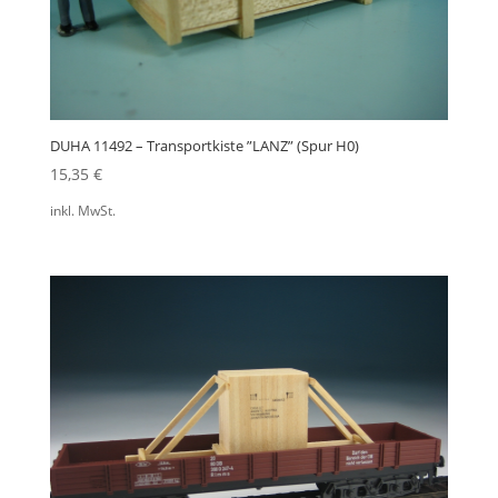
DUHA 11492 – Transportkiste ”LANZ” (Spur H0)
15,35
€
inkl. MwSt.