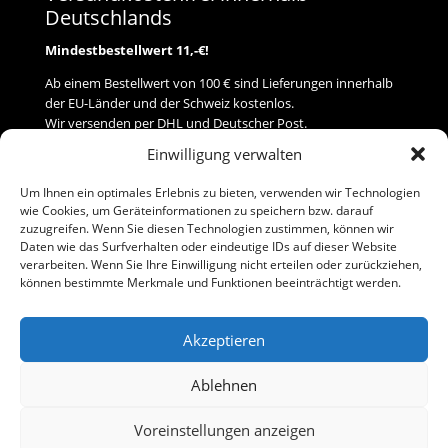
Deutschlands
Mindestbestellwert 11,-€!
Ab einem Bestellwert von 100 € sind Lieferungen innerhalb
der EU-Länder und der Schweiz kostenlos.
Wir versenden per DHL und Deutscher Post.
Einwilligung verwalten
Versand
Um Ihnen ein optimales Erlebnis zu bieten, verwenden wir Technologien
wie Cookies, um Geräteinformationen zu speichern bzw. darauf
Zahlung
zuzugreifen. Wenn Sie diesen Technologien zustimmen, können wir
Daten wie das Surfverhalten oder eindeutige IDs auf dieser Website
verarbeiten. Wenn Sie Ihre Einwilligung nicht erteilen oder zurückziehen,
Baumann Modellspielwaren
können bestimmte Merkmale und Funktionen beeinträchtigt werden.
Flurstraße 15
91413 Neustadt/Aisch
Akzeptieren
Telefon (0 91 61) 33 84
baumannj@t-online.de
Ablehnen
Voreinstellungen anzeigen
Kontakt