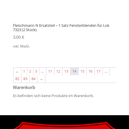
Fleischmann N Ersatzteil – 1 Satz Fensterblenden für Lok
7323 (2 Stück)
3,00
€
inkl. MwSt.
←
1
2
3
…
11
12
13
14
15
16
17
…
82
83
84
→
Warenkorb
Es befinden sich keine Produkte im Warenkorb.