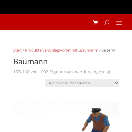
Start
/
Produkte verschlagwortet mit „Baumann“
/ Seite 14
Baumann
Nach
157–168 von 1003 Ergebnissen werden angezeigt
Aktualität
sortiert