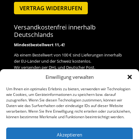
VERTRAG WIDERRUFEN
Versandkostenfrei innerhalb
Deutschlands
Mindestbestellwert 11,-€!
Ab einem Bestellwert von 100 € sind Lieferungen innerhalb
der EU-Länder und der Schweiz kostenlos.
Wir versenden per DHL und Deutscher Post.
Einwilligung verwalten
Versand
Um Ihnen ein optimales Erlebnis zu bieten, verwenden wir Technologien
wie Cookies, um Geräteinformationen zu speichern bzw. darauf
Zahlung
zuzugreifen. Wenn Sie diesen Technologien zustimmen, können wir
Daten wie das Surfverhalten oder eindeutige IDs auf dieser Website
verarbeiten. Wenn Sie Ihre Einwilligung nicht erteilen oder zurückziehen,
Baumann Modellspielwaren
können bestimmte Merkmale und Funktionen beeinträchtigt werden.
Flurstraße 15
91413 Neustadt/Aisch
Akzeptieren