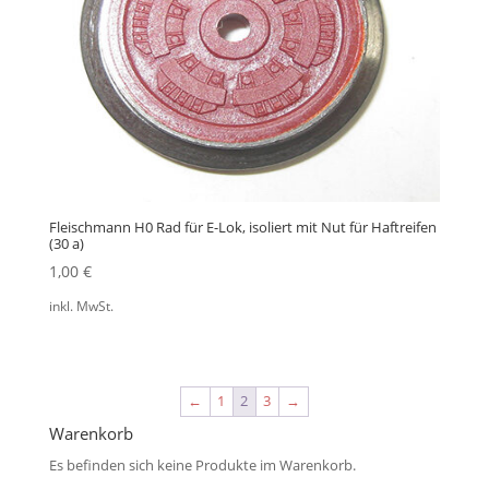
Fleischmann H0 Rad für E-Lok, isoliert mit Nut für Haftreifen
(30 a)
1,00
€
inkl. MwSt.
←
1
2
3
→
Warenkorb
Es befinden sich keine Produkte im Warenkorb.