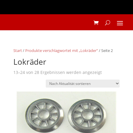
Start
/
Produkte verschlagwortet mit „Lokräder“
/ Seite 2
Lokräder
Nach
13–24 von 28 Ergebnissen werden angezeigt
Aktualität
sortiert